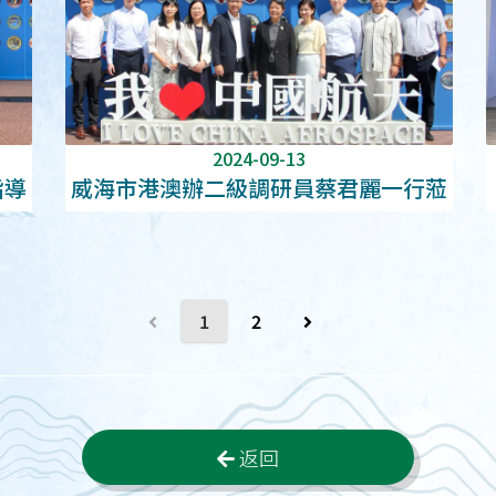
2024-09-13
指導
威海市港澳辦二級調研員蔡君麗一行蒞
臨中心指導
1
2
返回