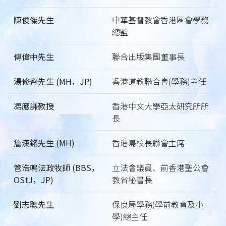
陳俊傑先生
中華基督教會香港區會學務
總監
傅偉中先生
聯合出版集團董事長
湯修齊先生 (MH，JP)
香港道教聯合會(學務)主任
馮應謙教授
香港中文大學亞太研究所所
長
詹漢銘先生 (MH)
香港島校長聯會主席
管浩鳴法政牧師 (BBS，
立法會議員、前香港聖公會
OStJ，JP)
教省秘書長
劉志聰先生
保良局學務(學前教育及小
學)總主任