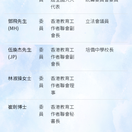
代表
鄧飛先生
委
香港教育工
立法會議員
(MH)
員
作者聯會副
會長
伍煥杰先生
委
香港教育工
培僑中學校長
(JP)
員
作者聯會副
會長
林淑操女士
委
香港教育工
員
作者聯會理
事
崔劍博士
委
香港教育工
員
作者聯會秘
書長