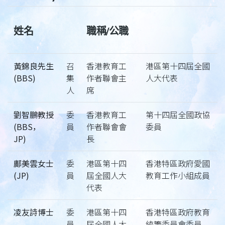
姓名
職稱/公職
黃錦良先生
召
香港教育工
港區第十四屆全國
(BBS)
集
作者聯會主
人大代表
人
席
劉智鵬教授
委
香港教育工
第十四屆全國政協
(BBS，
員
作者聯會會
委員
JP)
長
鄺美雲女士
委
港區第十四
香港特區政府愛國
(JP)
員
屆全國人大
教育工作小組成員
代表
凌友詩博士
委
港區第十四
香港特區政府教育
員
屆全國人大
統籌委員會委員