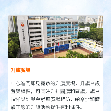
升旗廣場
中心進門即見寬敞的升旗廣埸，升旗台設
置雙旗桿，可同時升掛國旗和區旗，旗台
階梯設計與金紫荊廣場相仿，給舉辦和體
驗莊嚴的升旗活動提供有利條件。