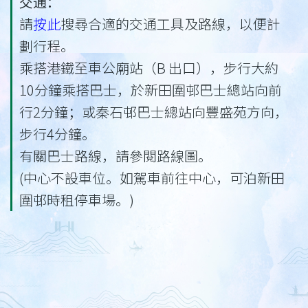
交通：
請
按此
搜尋合適的交通工具及路線，以便計
劃行程。
乘搭港鐵至車公廟站（B 出口），步行大約
10分鐘乘搭巴士，於新田圍邨巴士總站向前
行2分鐘；或秦石邨巴士總站向豐盛苑方向，
步行4分鐘。
有關巴士路線，請參閱路線圖。
(中心不設車位。如駕車前往中心，可泊新田
圍邨時租停車場。)