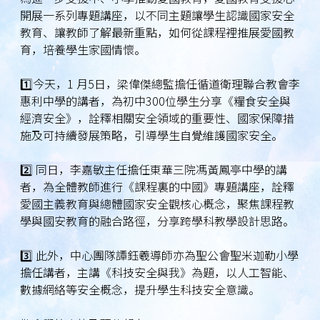
開展一系列專題講座，以不同主題讓學生認識國家安全
教育、讓教師了解最新重點，如何從課程裡推展愛國教
育，培養學生家國情懷。
1️⃣今天，1 月5日，梁偉傑總監擔任循道衛理聯合教會李
惠利中學的講者，為初中300位學生分享《糧食安全與
經濟安全》，詮釋相關安全領域的重要性、國家保障措
施及可持續發展策略，引導學生自覺維護國家安全。
2️⃣ 同日，李嘉敏主任擔任東華三院馮黃鳳亭中學的講
者，為全體教師進行《課程裏的中國》專題講座，詮釋
愛國主義教育與總體國家安全觀核心概念，聚焦課程教
學與國安教育的融合路徑，分享跨學科教學設計思路。
3️⃣ 此外，中心團隊譚鈺羲導師亦為聖公會聖米迦勒小學
擔任講者，主講《科技安全與我》為題，以人工智能、
數據網絡等安全概念，提升學生科技安全意識。