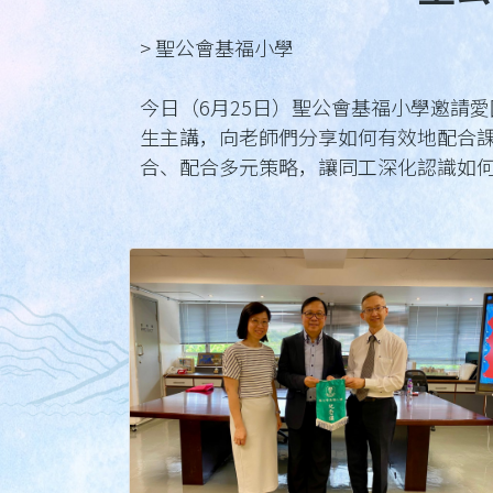
> 聖公會基福小學
今日（6月25日）聖公會基福小學邀請
生主講，向老師們分享如何有效地配合
合、配合多元策略，讓同工深化認識如