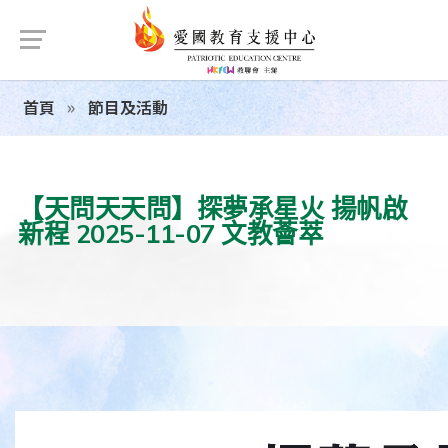
首頁
節目及活動
【天問天天問】探夢承星火 揚帆啟
新程 2025-11-07 文教薈萃